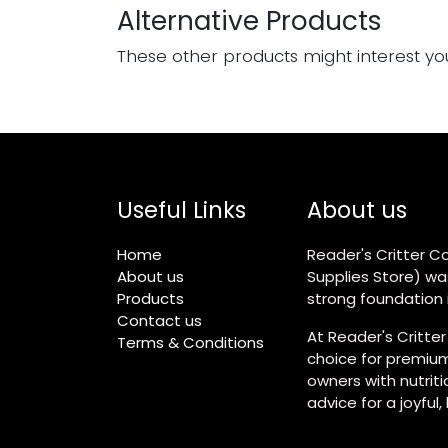
Alternative Products
These other products might interest yo
Useful Links
About us
Home
Reader's Critter Co
About us
Supplies Store) wa
Products
strong foundation i
Contact us
At Reader's Critter
Terms & Conditions
choice for premium
owners with nutrit
advice for a joyful,