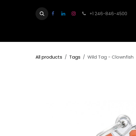
Skip to Content
+1 246-846-4500
Home
Shop
Contact us
About
All products
Tags
Wild Tag - Clownfish