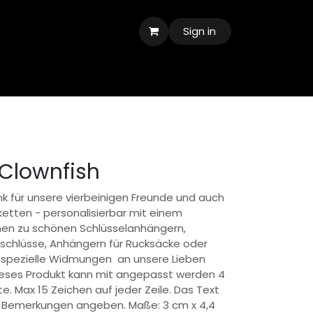
Sign in
 Clownfish
enk für unsere vierbeinigen Freunde und auch
aketten - personalisierbar mit einem
nnen zu schönen Schlüsselanhängern,
rschlüsse, Anhängern für Rucksäcke oder
 spezielle Widmungen an unsere Lieben
eses Produkt kann mit angepasst werden 4
te. Max 15 Zeichen auf jeder Zeile. Das Text
ld Bemerkungen angeben. Maße: 3 cm x 4,4